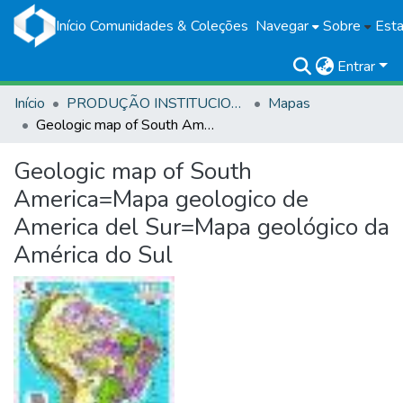
Início
Comunidades & Coleções
Navegar
Sobre
Esta
Entrar
Início
PRODUÇÃO INSTITUCIONAL
Mapas
Geologic map of South America=Mapa geologico de America del Sur=Mapa geológico da América do Sul
Geologic map of South
America=Mapa geologico de
America del Sur=Mapa geológico da
América do Sul