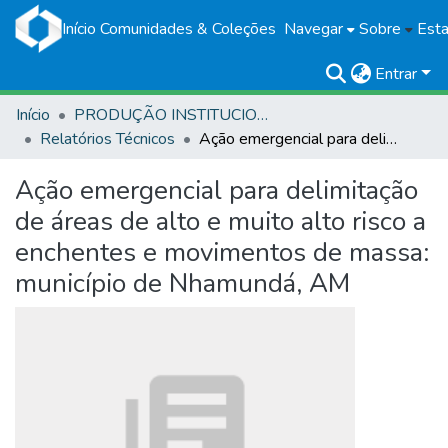
Início
Comunidades & Coleções
Navegar
Sobre
Esta
Entrar
Início
PRODUÇÃO INSTITUCIONAL
Relatórios Técnicos
Ação emergencial para delimitação de áreas de alto e muito alto risco a enchentes e movimentos de massa: município de Nhamundá, AM
Ação emergencial para delimitação
de áreas de alto e muito alto risco a
enchentes e movimentos de massa:
município de Nhamundá, AM