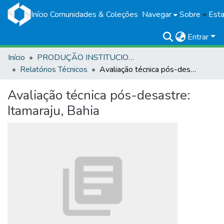
Início
Comunidades & Coleções
Navegar
Sobre
Esta
Entrar
Início
PRODUÇÃO INSTITUCIONAL
Relatórios Técnicos
Avaliação técnica pós-desastre: Itamaraju, Bahia
Avaliação técnica pós-desastre:
Itamaraju, Bahia