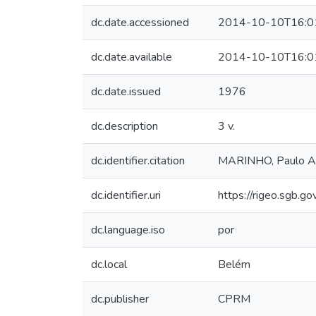
dc.date.accessioned
2014-10-10T16:0
dc.date.available
2014-10-10T16:0
dc.date.issued
1976
dc.description
3 v.
dc.identifier.citation
MARINHO, Paulo Augu
dc.identifier.uri
https://rigeo.sgb.g
dc.language.iso
por
dc.local
Belém
dc.publisher
CPRM