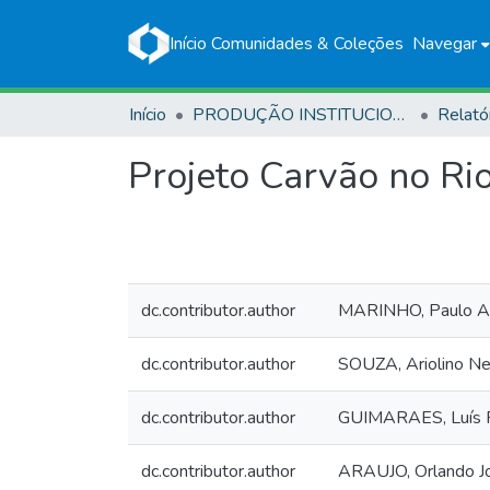
Início
Comunidades & Coleções
Navegar
Início
PRODUÇÃO INSTITUCIONAL
Relató
Projeto Carvão no Ri
dc.contributor.author
MARINHO, Paulo A
dc.contributor.author
SOUZA, Ariolino Ne
dc.contributor.author
GUIMARAES, Luís 
dc.contributor.author
ARAUJO, Orlando J