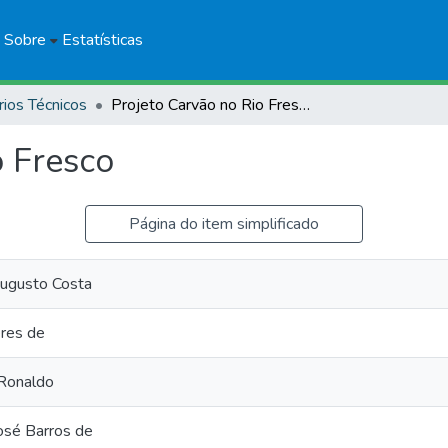
Sobre
Estatísticas
rios Técnicos
Projeto Carvão no Rio Fresco
o Fresco
Página do item simplificado
ugusto Costa
res de
Ronaldo
osé Barros de