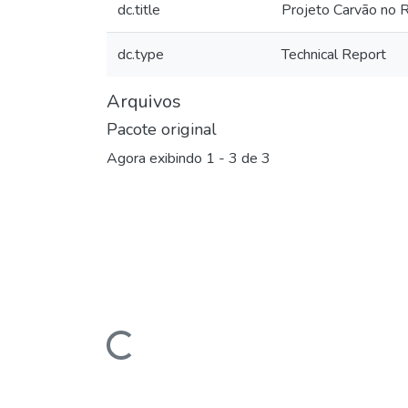
dc.title
Projeto Carvão no R
dc.type
Technical Report
Arquivos
Pacote original
Agora exibindo
1 - 3 de 3
Carregando...