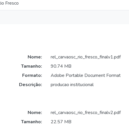
io Fresco
Nome:
rel_carvaosc_rio_fresco_finalv1.pdf
Tamanho:
90.74 MB
Formato:
Adobe Portable Document Format
Descrição:
producao institucional
Nome:
rel_carvaosc_rio_fresco_finalv2.pdf
Tamanho:
22.57 MB