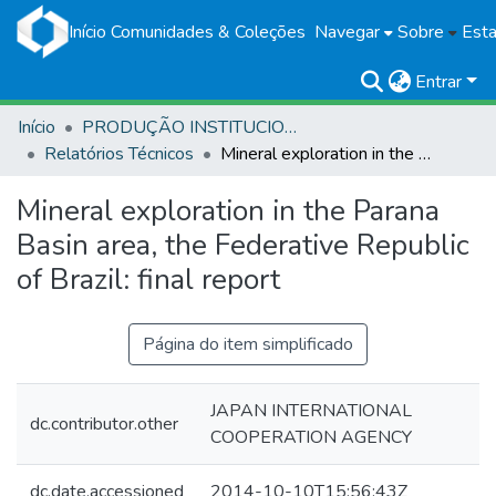
Início
Comunidades & Coleções
Navegar
Sobre
Esta
Entrar
Início
PRODUÇÃO INSTITUCIONAL
Relatórios Técnicos
Mineral exploration in the Parana Basin area, the Federative Republic of Brazil: final report
Mineral exploration in the Parana
Basin area, the Federative Republic
of Brazil: final report
Página do item simplificado
JAPAN INTERNATIONAL
dc.contributor.other
COOPERATION AGENCY
dc.date.accessioned
2014-10-10T15:56:43Z