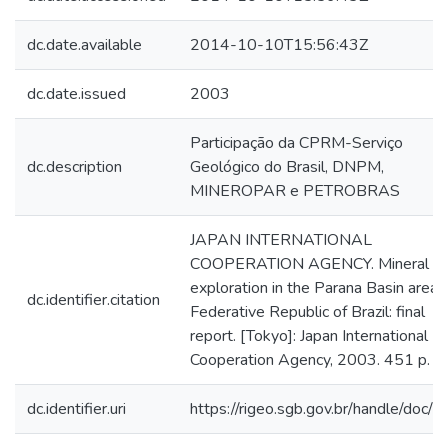
dc.date.available
2014-10-10T15:56:43Z
dc.date.issued
2003
Participação da CPRM-Serviço
dc.description
Geológico do Brasil, DNPM,
MINEROPAR e PETROBRAS
JAPAN INTERNATIONAL
COOPERATION AGENCY. Mineral
exploration in the Parana Basin area, 
dc.identifier.citation
Federative Republic of Brazil: final
report. [Tokyo]: Japan International
Cooperation Agency, 2003. 451 p.
dc.identifier.uri
https://rigeo.sgb.gov.br/handle/doc/