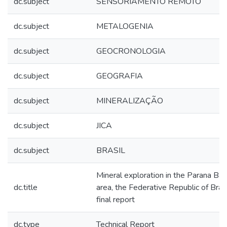
dc.subject
SENSORIAMENTO REMOTO
dc.subject
METALOGENIA
dc.subject
GEOCRONOLOGIA
dc.subject
GEOGRAFIA
dc.subject
MINERALIZAÇÃO
dc.subject
JICA
dc.subject
BRASIL
Mineral exploration in the Parana Bas
dc.title
area, the Federative Republic of Brazi
final report
dc.type
Technical Report