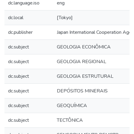
dc.language.iso
eng
dc.local
[Tokyo]
dc.publisher
Japan International Cooperation Age
dc.subject
GEOLOGIA ECONÔMICA
dc.subject
GEOLOGIA REGIONAL
dc.subject
GEOLOGIA ESTRUTURAL
dc.subject
DEPÓSITOS MINERAIS
dc.subject
GEOQUÍMICA
dc.subject
TECTÔNICA