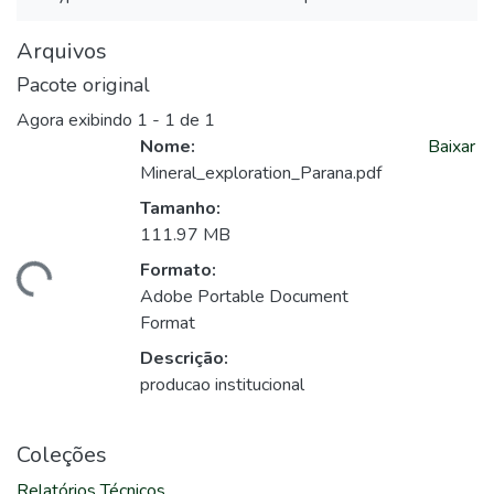
Arquivos
Pacote original
Agora exibindo
1 - 1 de 1
Nome:
Baixar
Mineral_exploration_Parana.pdf
Tamanho:
111.97 MB
Formato:
egando...
Adobe Portable Document
Format
Descrição:
producao institucional
Coleções
Relatórios Técnicos