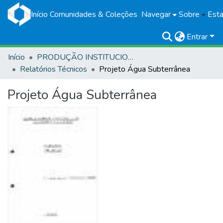
Início
Comunidades & Coleções
Navegar
Sobre
Esta
Entrar
Início
PRODUÇÃO INSTITUCIONAL
Relatórios Técnicos
Projeto Água Subterrânea
Projeto Água Subterrânea