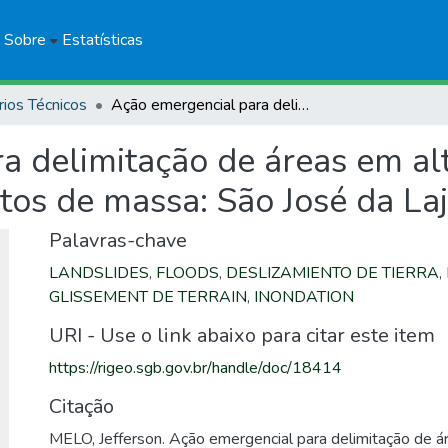
Sobre
Estatísticas
rios Técnicos
Ação emergencial para delimitação de áreas em alto e muito alto risco a enchentes e movimentos de massa: São José da Laje, Alagoas
 delimitação de áreas em alto
os de massa: São José da Laj
Palavras-chave
LANDSLIDES
,
FLOODS
,
DESLIZAMIENTO DE TIERRA
,
GLISSEMENT DE TERRAIN
,
INONDATION
URI - Use o link abaixo para citar este item
https://rigeo.sgb.gov.br/handle/doc/18414
Citação
MELO, Jefferson. Ação emergencial para delimitação de á