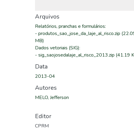
Arquivos
Relatórios, pranchas e formulários
:
-
produtos_sao_jose_da_laje_al_risco.zip
(22.0
MB)
Dados vetoriais (SIG)
:
-
sig_saojosedalaje_al_risco_2013.zip
(41.19 
Data
2013-04
Autores
MELO, Jefferson
Editor
CPRM