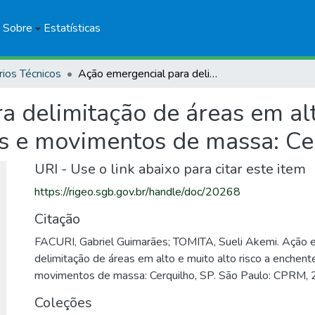
Sobre
Estatísticas
rios Técnicos
Ação emergencial para delimitação de áreas em alto e muito alto risco a enchentes, inundações e movimentos de massa: Cerquilho, SP
 delimitação de áreas em alto
s e movimentos de massa: Ce
URI - Use o link abaixo para citar este item
https://rigeo.sgb.gov.br/handle/doc/20268
Citação
FACURI, Gabriel Guimarães; TOMITA, Sueli Akemi. Ação 
delimitação de áreas em alto e muito alto risco a enchent
movimentos de massa: Cerquilho, SP. São Paulo: CPRM, 
Coleções