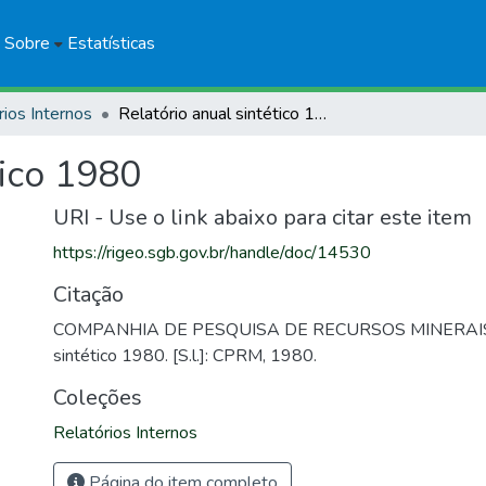
Sobre
Estatísticas
rios Internos
Relatório anual sintético 1980
tico 1980
URI - Use o link abaixo para citar este item
https://rigeo.sgb.gov.br/handle/doc/14530
Citação
COMPANHIA DE PESQUISA DE RECURSOS MINERAIS. R
sintético 1980. [S.l.]: CPRM, 1980.
Coleções
Relatórios Internos
Página do item completo