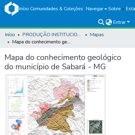
Início
Comunidades & Coleções
Navegar
Sobre
Esta
Entrar
Início
PRODUÇÃO INSTITUCIONAL
Mapas
Mapa do conhecimento geológico do município de Sabará - MG
Mapa do conhecimento geológico
do município de Sabará - MG