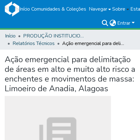
Início
Comunidades & Coleções
Navegar
Sobre
Esta
Entrar
Início
PRODUÇÃO INSTITUCIONAL
Relatórios Técnicos
Ação emergencial para delimitação de áreas em alto e muito alto risco a enchentes e movimentos de massa: Limoeiro de Anadia, Alagoas
Ação emergencial para delimitação
de áreas em alto e muito alto risco a
enchentes e movimentos de massa:
Limoeiro de Anadia, Alagoas