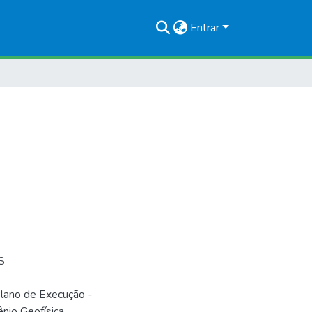
Entrar
S
lano de Execução -
nio Geofísica