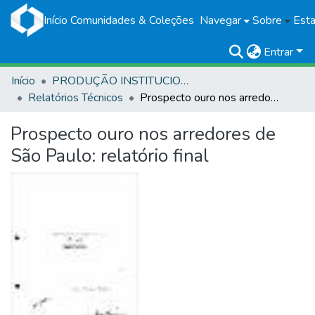
Início
Comunidades & Coleções
Navegar
Sobre
Esta
Entrar
Início
PRODUÇÃO INSTITUCIONAL
Relatórios Técnicos
Prospecto ouro nos arredores de São Paulo: relatório final
Prospecto ouro nos arredores de
São Paulo: relatório final