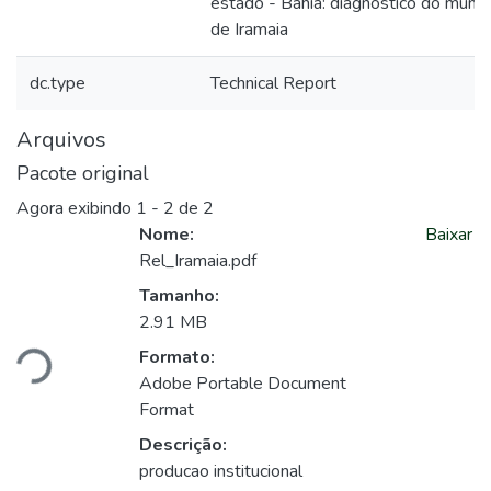
estado - Bahia: diagnóstico do munic
de Iramaia
dc.type
Technical Report
Arquivos
Pacote original
Agora exibindo
1 - 2 de 2
Nome:
Baixar
Rel_Iramaia.pdf
Tamanho:
regando...
2.91 MB
Formato:
Adobe Portable Document
Format
Descrição:
producao institucional