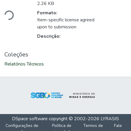
regando...
2.26 KB
Formato:
Item-specific license agreed
upon to submission
Descrição:
Coleções
Relatórios Técnicos
DSpace software
copyright © 2002-2026
LYRASIS
Configurações de
Política de
Termos de
Fale