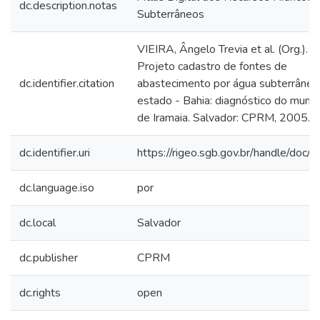
dc.description.notas
Subterrâneos
VIEIRA, Ângelo Trevia et al. (Org.).
Projeto cadastro de fontes de
dc.identifier.citation
abastecimento por água subterrânea
estado - Bahia: diagnóstico do munic
de Iramaia. Salvador: CPRM, 2005.
dc.identifier.uri
https://rigeo.sgb.gov.br/handle/doc
dc.language.iso
por
dc.local
Salvador
dc.publisher
CPRM
dc.rights
open