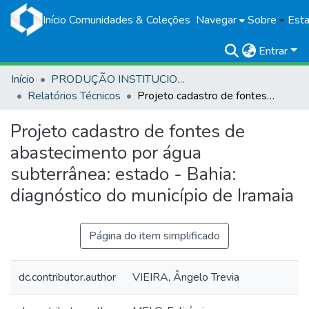
Início
Comunidades & Coleções
Navegar
Sobre
Esta
Entrar
Início
PRODUÇÃO INSTITUCIONAL
Relatórios Técnicos
Projeto cadastro de fontes de abastecimento por água subterrânea: estado - Bahia: diagnóstico do município de Iramaia
Projeto cadastro de fontes de
abastecimento por água
subterrânea: estado - Bahia:
diagnóstico do município de Iramaia
Página do item simplificado
dc.contributor.author
VIEIRA, Ângelo Trevia