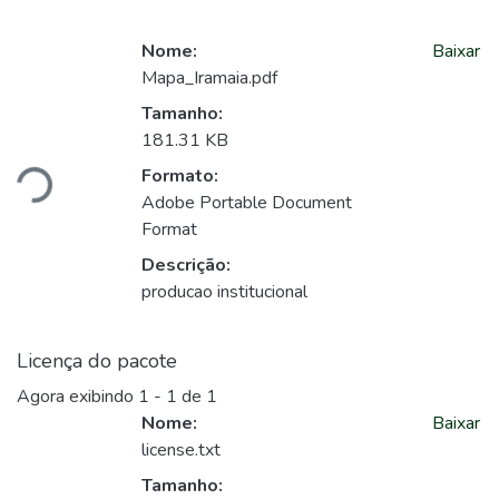
Nome:
Baixar
Mapa_Iramaia.pdf
Tamanho:
regando...
181.31 KB
Formato:
Adobe Portable Document
Format
Descrição:
producao institucional
Licença do pacote
Agora exibindo
1 - 1 de 1
Nome:
Baixar
license.txt
Tamanho: