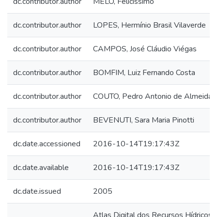
dc.contributor.author
MELO, Felicíssimo
dc.contributor.author
LOPES, Hermínio Brasil Vilaverde
dc.contributor.author
CAMPOS, José Cláudio Viégas
dc.contributor.author
BOMFIM, Luiz Fernando Costa
dc.contributor.author
COUTO, Pedro Antonio de Almeida
dc.contributor.author
BEVENUTI, Sara Maria Pinotti
dc.date.accessioned
2016-10-14T19:17:43Z
dc.date.available
2016-10-14T19:17:43Z
dc.date.issued
2005
Atlas Digital dos Recursos Hídricos