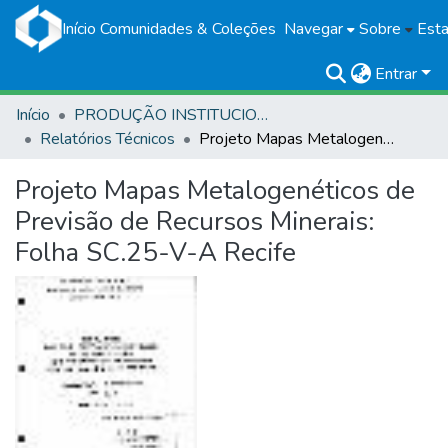
Início
Comunidades & Coleções
Navegar
Sobre
Esta
Entrar
Início
PRODUÇÃO INSTITUCIONAL
Relatórios Técnicos
Projeto Mapas Metalogenéticos de Previsão de Recursos Minerais: Folha SC.25-V-A Recife
Projeto Mapas Metalogenéticos de
Previsão de Recursos Minerais:
Folha SC.25-V-A Recife