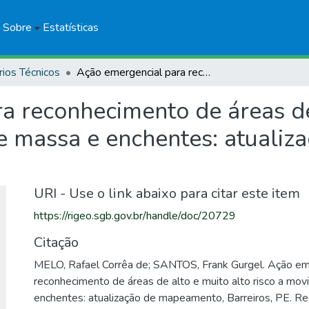
Sobre
Estatísticas
rios Técnicos
Ação emergencial para reconhecimento de áreas de alto e muito alto risco a movimentos de massa e enchentes: atualização de mapeamento, Barreiros, PE
a reconhecimento de áreas de
e massa e enchentes: atuali
URI - Use o link abaixo para citar este item
https://rigeo.sgb.gov.br/handle/doc/20729
Citação
MELO, Rafael Corrêa de; SANTOS, Frank Gurgel. Ação em
reconhecimento de áreas de alto e muito alto risco a mo
enchentes: atualização de mapeamento, Barreiros, PE. R