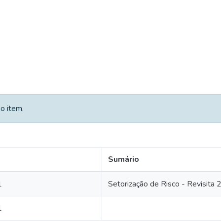
o item.
Sumário
1
Setorização de Risco - Revisita
1