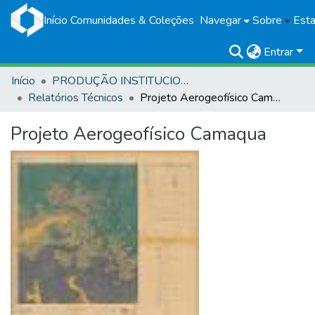
Início
Comunidades & Coleções
Navegar
Sobre
Esta
Entrar
Início
PRODUÇÃO INSTITUCIONAL
Relatórios Técnicos
Projeto Aerogeofísico Camaqua
Projeto Aerogeofísico Camaqua