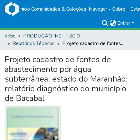
Início
Comunidades & Coleções
Navegar
Sobre
Esta
Entrar
Início
PRODUÇÃO INSTITUCIONAL
Relatórios Técnicos
Projeto cadastro de fontes de abastecimento por água subterrânea: estado do Maranhão: relatório diagnóstico do município de Bacabal
Projeto cadastro de fontes de
abastecimento por água
subterrânea: estado do Maranhão:
relatório diagnóstico do município
de Bacabal