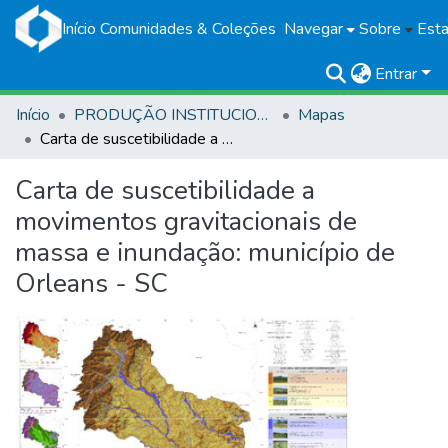
Início
Comunidades & Coleções
Navegar
Sobre
Esta
Entrar
Início
PRODUÇÃO INSTITUCIONAL
Mapas
Carta de suscetibilidade a movimentos gravitacionais de massa e inundação: município de Orleans - SC
Carta de suscetibilidade a
movimentos gravitacionais de
massa e inundação: município de
Orleans - SC