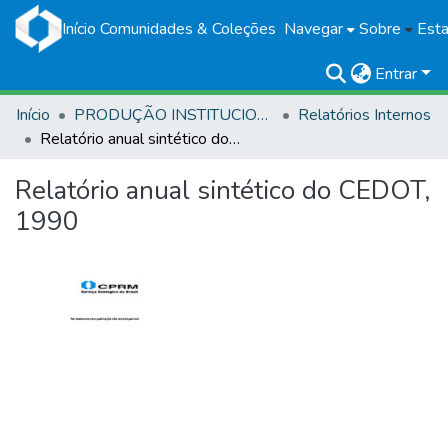
Início
Comunidades & Coleções
Navegar
Sobre
Esta
Entrar
Início
PRODUÇÃO INSTITUCIONAL
Relatórios Internos
Relatório anual sintético do CEDOT, 1990
Relatório anual sintético do CEDOT,
1990