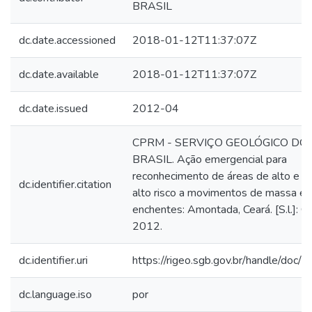
BRASIL
dc.date.accessioned
2018-01-12T11:37:07Z
dc.date.available
2018-01-12T11:37:07Z
dc.date.issued
2012-04
CPRM - SERVIÇO GEOLÓGICO DO
BRASIL. Ação emergencial para
reconhecimento de áreas de alto e m
dc.identifier.citation
alto risco a movimentos de massa e
enchentes: Amontada, Ceará. [S.l.]: 
2012.
dc.identifier.uri
https://rigeo.sgb.gov.br/handle/doc/
dc.language.iso
por