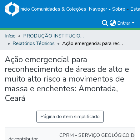
Início
Comunidades & Coleções
Navegar
Sobre
Esta
Entrar
Início
PRODUÇÃO INSTITUCIONAL
Relatórios Técnicos
Ação emergencial para reconhecimento de áreas de alto e muito alto risco a movimentos de massa e enchentes: Amontada, Ceará
Ação emergencial para
reconhecimento de áreas de alto e
muito alto risco a movimentos de
massa e enchentes: Amontada,
Ceará
Página do item simplificado
CPRM - SERVIÇO GEOLÓGICO DO
dc.contributor