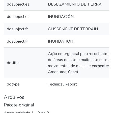
dc.subject.es
DESLIZAMIENTO DE TIERRA
dc.subject.es
INUNDACIÓN
dc.subject.fr
GLISSEMENT DE TERRAIN
dc.subject.fr
INONDATION
Ação emergencial para reconhecimen
de áreas de alto e muito alto risco a
dc.title
movimentos de massa e enchentes:
Amontada, Ceará
dc.type
Technical Report
Arquivos
Pacote original