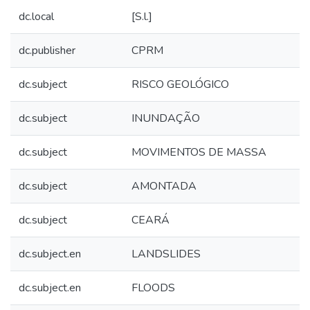
dc.local
[S.l.]
dc.publisher
CPRM
dc.subject
RISCO GEOLÓGICO
dc.subject
INUNDAÇÃO
dc.subject
MOVIMENTOS DE MASSA
dc.subject
AMONTADA
dc.subject
CEARÁ
dc.subject.en
LANDSLIDES
dc.subject.en
FLOODS