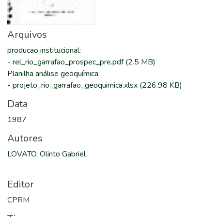
Arquivos
producao institucional
:
-
rel_rio_garrafao_prospec_pre.pdf
(2.5 MB)
Planilha análise geoquímica
:
-
projeto_rio_garrafao_geoquimica.xlsx
(226.98 KB)
Data
1987
Autores
LOVATO, Olinto Gabriel
Editor
CPRM