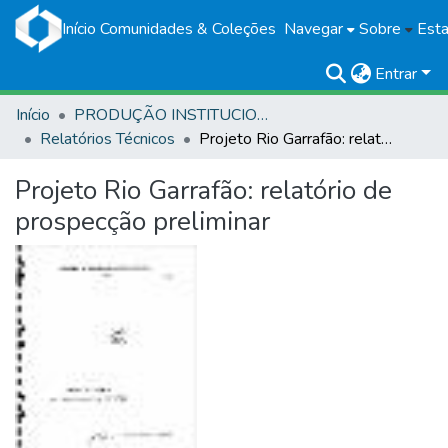
Início
Comunidades & Coleções
Navegar
Sobre
Esta
Entrar
Início
PRODUÇÃO INSTITUCIONAL
Relatórios Técnicos
Projeto Rio Garrafão: relatório de prospecção preliminar
Projeto Rio Garrafão: relatório de
prospecção preliminar