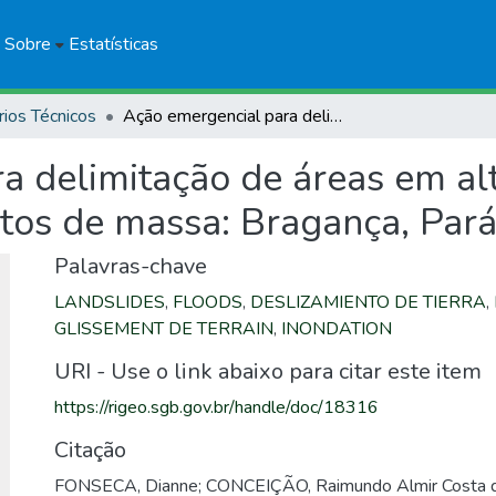
Sobre
Estatísticas
rios Técnicos
Ação emergencial para delimitação de áreas em alto e muito alto risco a enchentes e movimentos de massa: Bragança, Pará
 delimitação de áreas em alto
tos de massa: Bragança, Par
Palavras-chave
LANDSLIDES
,
FLOODS
,
DESLIZAMIENTO DE TIERRA
,
GLISSEMENT DE TERRAIN
,
INONDATION
URI - Use o link abaixo para citar este item
https://rigeo.sgb.gov.br/handle/doc/18316
Citação
FONSECA, Dianne; CONCEIÇÃO, Raimundo Almir Costa d