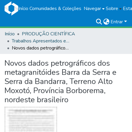
Início
Comunidades & Coleções
Navegar
Sobre
Esta
Entrar
Início
PRODUÇÃO CIENTÍFICA
Trabalhos Apresentados em Eventos
Novos dados petrográficos dos metagranitóides Barra da Serra e Serra da Bandarra, Terreno Alto Moxotó, Província Borborema, nordeste brasileiro
Novos dados petrográficos dos
metagranitóides Barra da Serra e
Serra da Bandarra, Terreno Alto
Moxotó, Província Borborema,
nordeste brasileiro