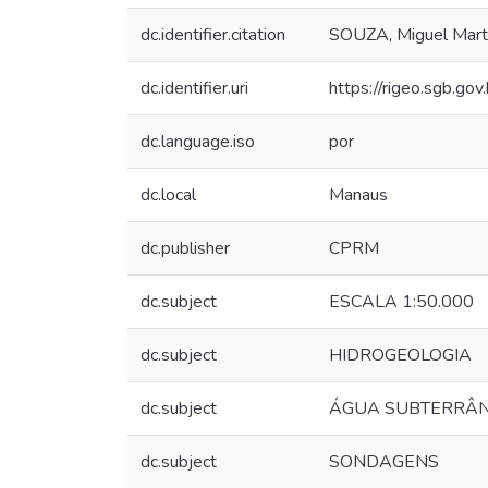
dc.identifier.citation
SOUZA, Miguel Marti
dc.identifier.uri
https://rigeo.sgb.go
dc.language.iso
por
dc.local
Manaus
dc.publisher
CPRM
dc.subject
ESCALA 1:50.000
dc.subject
HIDROGEOLOGIA
dc.subject
ÁGUA SUBTERRÂ
dc.subject
SONDAGENS