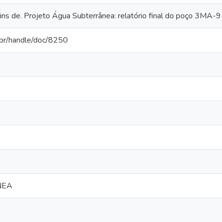
ns de. Projeto Água Subterrânea: relatório final do poço 3M
v.br/handle/doc/8250
NEA