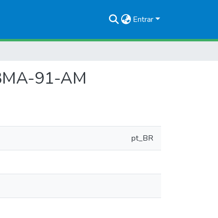
Entrar
o 3MA-91-AM
pt_BR