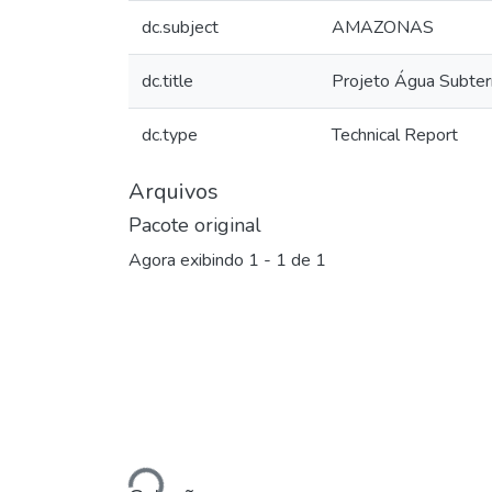
dc.subject
AMAZONAS
dc.title
Projeto Água Subter
dc.type
Technical Report
Arquivos
Pacote original
Agora exibindo
1 - 1 de 1
Carregando...