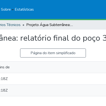
Sobre
Estatísticas
rios Técnicos
Projeto Água Subterrânea: relatório final do poço 3MA-91-AM
ânea: relatório final do poç
Página do item simplificado
ins de
:18Z
:18Z