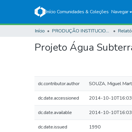
Início
Comunidades & Coleções
Navegar
Início
PRODUÇÃO INSTITUCIONAL
Relató
Projeto Água Subterr
dc.contributor.author
SOUZA, Miguel Mart
dc.date.accessioned
2014-10-10T16:03
dc.date.available
2014-10-10T16:03
dc.date.issued
1990