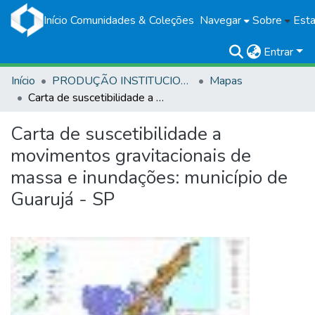
Início
Comunidades & Coleções
Navegar
Sobre
Esta
Entrar
Início
PRODUÇÃO INSTITUCIONAL
Mapas
Carta de suscetibilidade a movimentos gravitacionais de massa e inundações: município de Guarujá - SP
Carta de suscetibilidade a
movimentos gravitacionais de
massa e inundações: município de
Guarujá - SP