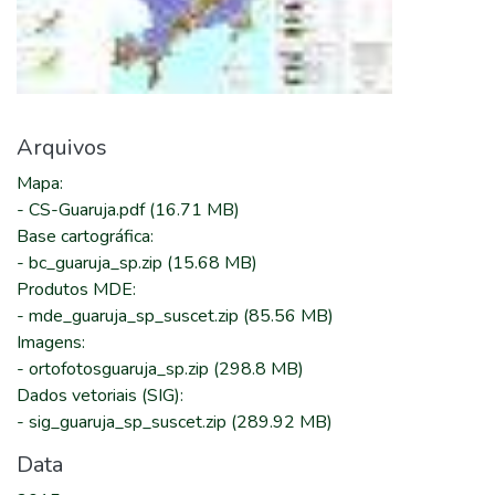
Arquivos
Mapa
:
-
CS-Guaruja.pdf
(16.71 MB)
Base cartográfica
:
-
bc_guaruja_sp.zip
(15.68 MB)
Produtos MDE
:
-
mde_guaruja_sp_suscet.zip
(85.56 MB)
Imagens
:
-
ortofotosguaruja_sp.zip
(298.8 MB)
Dados vetoriais (SIG)
:
-
sig_guaruja_sp_suscet.zip
(289.92 MB)
Data