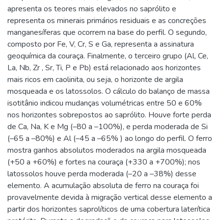
apresenta os teores mais elevados no saprólito e
representa os minerais primários residuais e as concreções
manganesíferas que ocorrem na base do perfil. O segundo,
composto por Fe, V, Cr, S e Ga, representa a assinatura
geoquímica da couraça. Finalmente, o terceiro grupo (Al, Ce,
La, Nb, Zr , Sr, Ti, P e Pb) está relacionado aos horizontes
mais ricos em caolinita, ou seja, o horizonte de argila
mosqueada e os latossolos. O cálculo do balanço de massa
isotitânio indicou mudanças volumétricas entre 50 e 60%
nos horizontes sobrepostos ao saprólito. Houve forte perda
de Ca, Na, K e Mg (–80 a –100%), e perda moderada de Si
(–65 a –80%) e Al (–45 a –65% ) ao longo do perfil. O ferro
mostra ganhos absolutos moderados na argila mosqueada
(+50 a +60%) e fortes na couraça (+330 a +700%); nos
latossolos houve perda moderada (–20 a –38%) desse
elemento. A acumulação absoluta de ferro na couraça foi
provavelmente devida à migração vertical desse elemento a
partir dos horizontes saprolíticos de uma cobertura laterítica