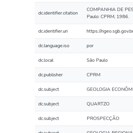
COMPANHIA DE PESQUI
dc.identifier.citation
Paulo: CPRM, 1986.
dc.identifier.uri
https://rigeo.sgb.gov
dc.language.iso
por
dc.local
São Paulo
dc.publisher
CPRM
dc.subject
GEOLOGIA ECONÔM
dc.subject
QUARTZO
dc.subject
PROSPECÇÃO