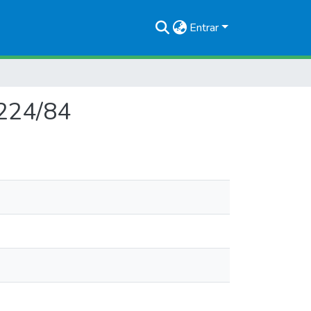
Entrar
6224/84