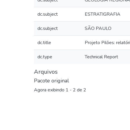
dc.subject
GEOLOGIA REGIONA
dc.subject
ESTRATIGRAFIA
dc.subject
SÃO PAULO
dc.title
Projeto Pilões: relató
dc.type
Technical Report
Arquivos
Pacote original
Agora exibindo
1 - 2 de 2