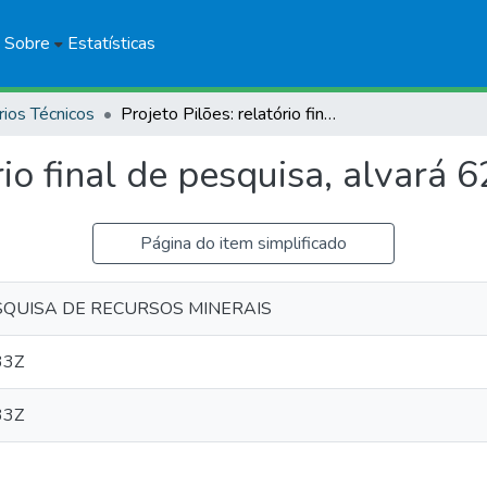
Sobre
Estatísticas
rios Técnicos
Projeto Pilões: relatório final de pesquisa, alvará 6224/84
rio final de pesquisa, alvará 
Página do item simplificado
QUISA DE RECURSOS MINERAIS
33Z
33Z