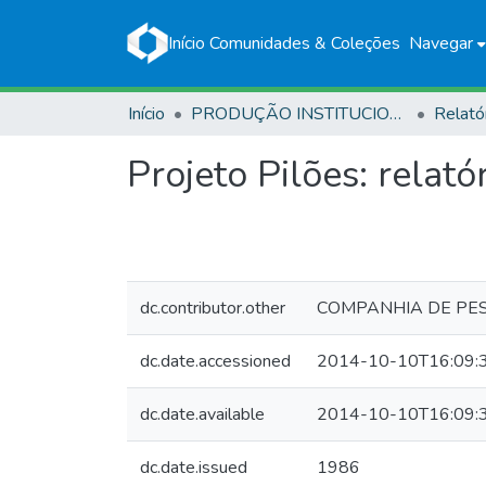
Início
Comunidades & Coleções
Navegar
Início
PRODUÇÃO INSTITUCIONAL
Relató
Projeto Pilões: relató
dc.contributor.other
COMPANHIA DE PES
dc.date.accessioned
2014-10-10T16:09:
dc.date.available
2014-10-10T16:09:
dc.date.issued
1986