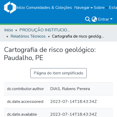
Início
Comunidades & Coleções
Navegar
Sobre
Esta
Entrar
Início
PRODUÇÃO INSTITUCIONAL
Relatórios Técnicos
Cartografia de risco geológico: Paudalho, PE
Cartografia de risco geológico:
Paudalho, PE
Página do item simplificado
dc.contributor.author
DIAS, Rubens Pereira
dc.date.accessioned
2023-07-14T18:43:34Z
dc.date.available
2023-07-14T18:43:34Z