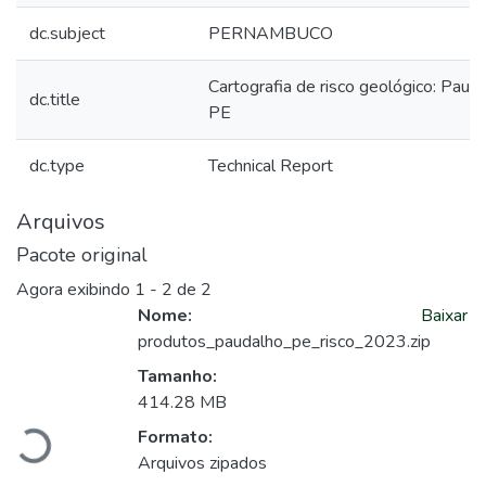
dc.subject
PERNAMBUCO
Cartografia de risco geológico: Pauda
dc.title
PE
dc.type
Technical Report
Arquivos
Pacote original
Agora exibindo
1 - 2 de 2
Nome:
Baixar
produtos_paudalho_pe_risco_2023.zip
Carregando...
Tamanho:
414.28 MB
Formato:
Arquivos zipados