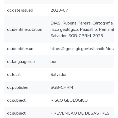
dc.date.issued
2023-07
DIAS, Rubens Pereira. Cartografia d
dc.identifier.citation
risco geológico: Paudalho, Pernambu
Salvador: SGB-CPRM, 2023.
dc.identifier.uri
https://rigeo.sgb.gov.br/handle/doc
dc.language.iso
por
dc.local
Salvador
dc.publisher
SGB-CPRM
dc.subject
RISCO GEOLÓGICO
dc.subject
PREVENÇÃO DE DESASTRES