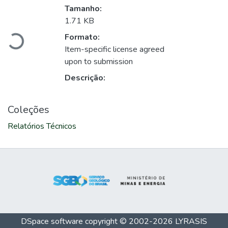
Carregando...
Tamanho:
1.71 KB
Formato:
Item-specific license agreed
upon to submission
Descrição:
Coleções
Relatórios Técnicos
DSpace software
copyright © 2002-2026
LYRASIS