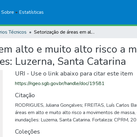
Sobre
Estatísticas
rios Técnicos
Setorização de áreas em alto e muito alto risco a movimentos de massa, enchentes e inundações: Luzerna, Santa Catarina
em alto e muito alto risco a
es: Luzerna, Santa Catarina
URI - Use o link abaixo para citar este item
https://rigeo.sgb.gov.br/handle/doc/19581
Citação
RODRIGUES, Juliana Gonçalves; FREITAS, Luís Carlos Bas
áreas em alto e muito alto risco a movimentos de massa,
inundações: Luzerna, Santa Catarina. Fortaleza: CPRM, 20
Coleções