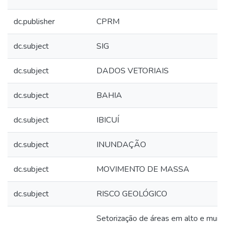
dc.publisher
CPRM
dc.subject
SIG
dc.subject
DADOS VETORIAIS
dc.subject
BAHIA
dc.subject
IBICUÍ
dc.subject
INUNDAÇÃO
dc.subject
MOVIMENTO DE MASSA
dc.subject
RISCO GEOLÓGICO
Setorização de áreas em alto e muito