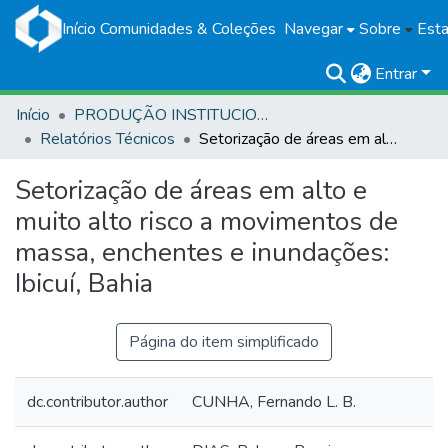
Início
Comunidades & Coleções
Navegar
Sobre
Esta
Entrar
Início
PRODUÇÃO INSTITUCIONAL
Relatórios Técnicos
Setorização de áreas em alto e muito alto risco a movimentos de massa, enchentes e inundações: Ibicuí, Bahia
Setorização de áreas em alto e
muito alto risco a movimentos de
massa, enchentes e inundações:
Ibicuí, Bahia
Página do item simplificado
dc.contributor.author
CUNHA, Fernando L. B.