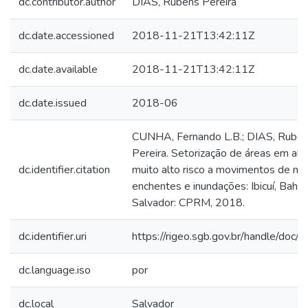
dc.contributor.author
DIAS, Rubens Pereira
dc.date.accessioned
2018-11-21T13:42:11Z
dc.date.available
2018-11-21T13:42:11Z
dc.date.issued
2018-06
CUNHA, Fernando L.B.; DIAS, Rube
Pereira. Setorização de áreas em alt
dc.identifier.citation
muito alto risco a movimentos de ma
enchentes e inundações: Ibicuí, Bahia.
Salvador: CPRM, 2018.
dc.identifier.uri
https://rigeo.sgb.gov.br/handle/doc
dc.language.iso
por
dc.local
Salvador