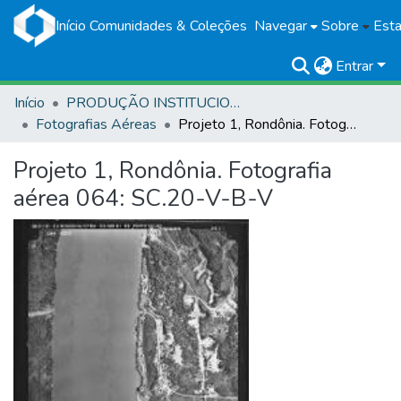
Início
Comunidades & Coleções
Navegar
Sobre
Esta
Entrar
Início
PRODUÇÃO INSTITUCIONAL
Fotografias Aéreas
Projeto 1, Rondônia. Fotografia aérea 064: SC.20-V-B-V
Projeto 1, Rondônia. Fotografia
aérea 064: SC.20-V-B-V