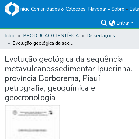
Início
Comunidades & Coleções
Navegar
Sobre
Esta
Entrar
Início
PRODUÇÃO CIENTÍFICA
Dissertações
Evolução geológica da sequência metavulcanossedimentar Ipuerinha, província Borborema, Piauí: petrografia, geoquímica e geocronologia
Evolução geológica da sequência
metavulcanossedimentar Ipuerinha,
província Borborema, Piauí:
petrografia, geoquímica e
geocronologia