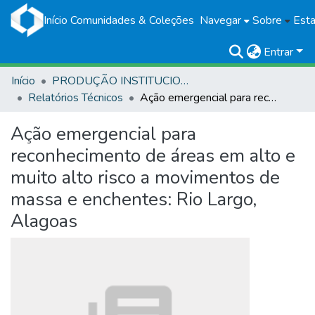
Início
Comunidades & Coleções
Navegar
Sobre
Esta
Entrar
Início
PRODUÇÃO INSTITUCIONAL
Relatórios Técnicos
Ação emergencial para reconhecimento de áreas em alto e muito alto risco a movimentos de massa e enchentes: Rio Largo, Alagoas
Ação emergencial para
reconhecimento de áreas em alto e
muito alto risco a movimentos de
massa e enchentes: Rio Largo,
Alagoas