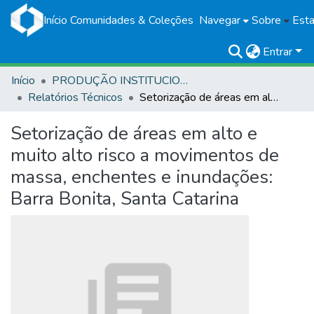
Início
Comunidades & Coleções
Navegar
Sobre
Esta
Entrar
Início
PRODUÇÃO INSTITUCIONAL
Relatórios Técnicos
Setorização de áreas em alto e muito alto risco a movimentos de massa, enchentes e inundações: Barra Bonita, Santa Catarina
Setorização de áreas em alto e
muito alto risco a movimentos de
massa, enchentes e inundações:
Barra Bonita, Santa Catarina