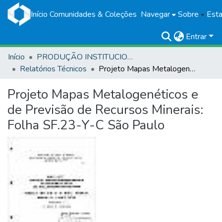
Início
Comunidades & Coleções
Navegar
Sobre
Esta
Entrar
Início
PRODUÇÃO INSTITUCIONAL
Relatórios Técnicos
Projeto Mapas Metalogenéticos e de Previsão de Recursos Minerais: Folha SF.23-Y-C São Paulo
Projeto Mapas Metalogenéticos e
de Previsão de Recursos Minerais:
Folha SF.23-Y-C São Paulo