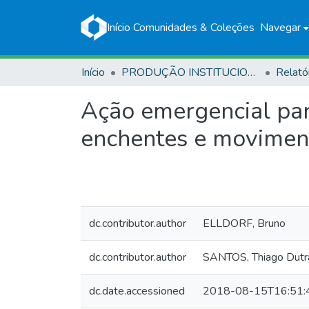
Início
Comunidades & Coleções
Navegar
Início
PRODUÇÃO INSTITUCIONAL
Relató
Ação emergencial para
enchentes e movimen
dc.contributor.author
ELLDORF, Bruno
dc.contributor.author
SANTOS, Thiago Dutr
dc.date.accessioned
2018-08-15T16:51: