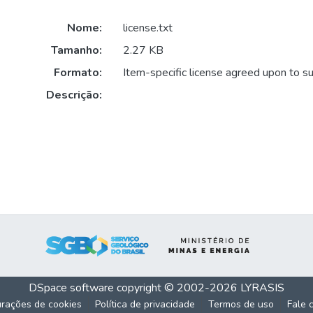
Nome:
license.txt
Tamanho:
2.27 KB
Formato:
Item-specific license agreed upon to s
Descrição:
DSpace software
copyright © 2002-2026
LYRASIS
urações de cookies
Política de privacidade
Termos de uso
Fale 