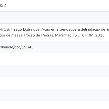
43Z
S, Thiago Dutra dos. Ação emergencial para delimitação de áre
os de massa: Poção de Pedras, Maranhão. [S.l.]: CPRM, 2013.
.br/handle/doc/19843