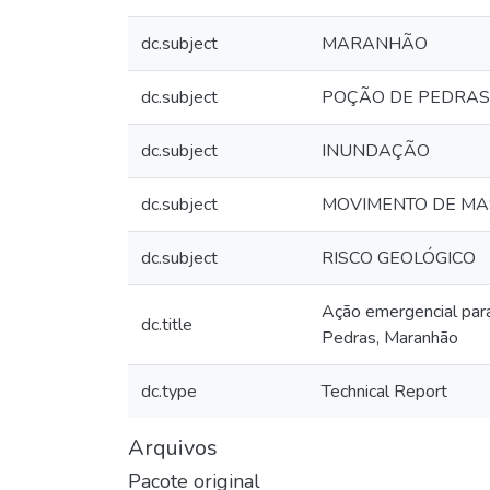
dc.subject
MARANHÃO
dc.subject
POÇÃO DE PEDRAS
dc.subject
INUNDAÇÃO
dc.subject
MOVIMENTO DE M
dc.subject
RISCO GEOLÓGICO
Ação emergencial para
dc.title
Pedras, Maranhão
dc.type
Technical Report
Arquivos
Pacote original