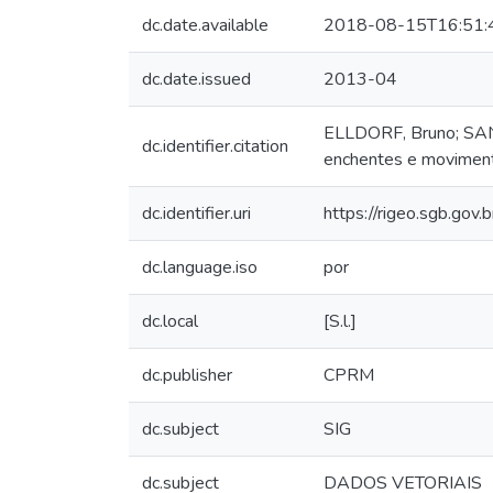
dc.date.available
2018-08-15T16:51:
dc.date.issued
2013-04
ELLDORF, Bruno; SANTO
dc.identifier.citation
enchentes e moviment
dc.identifier.uri
https://rigeo.sgb.gov
dc.language.iso
por
dc.local
[S.l.]
dc.publisher
CPRM
dc.subject
SIG
dc.subject
DADOS VETORIAIS