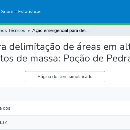
Sobre
Estatísticas
rios Técnicos
Ação emergencial para delimitação de áreas em alto e muito alto risco a enchentes e movimentos de massa: Poção de Pedras, Maranhão
 delimitação de áreas em alto
tos de massa: Poção de Pedr
Página do item simplificado
a dos
43Z