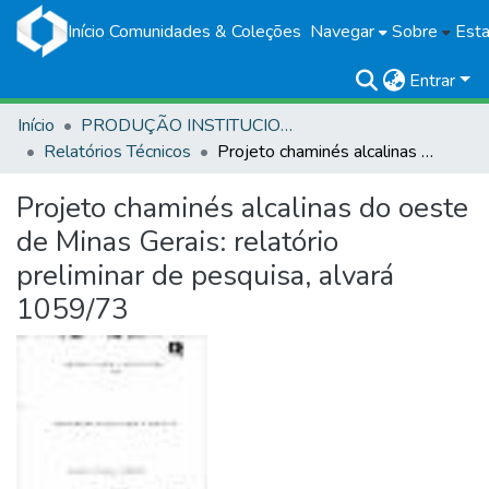
Início
Comunidades & Coleções
Navegar
Sobre
Esta
Entrar
Início
PRODUÇÃO INSTITUCIONAL
Relatórios Técnicos
Projeto chaminés alcalinas do oeste de Minas Gerais: relatório preliminar de pesquisa, alvará 1059/73
Projeto chaminés alcalinas do oeste
de Minas Gerais: relatório
preliminar de pesquisa, alvará
1059/73