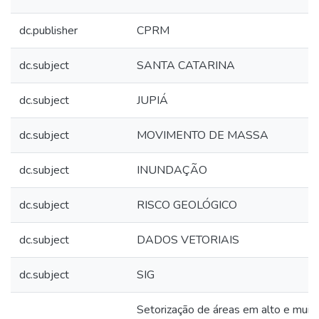
dc.publisher
CPRM
dc.subject
SANTA CATARINA
dc.subject
JUPIÁ
dc.subject
MOVIMENTO DE MASSA
dc.subject
INUNDAÇÃO
dc.subject
RISCO GEOLÓGICO
dc.subject
DADOS VETORIAIS
dc.subject
SIG
Setorização de áreas em alto e muito