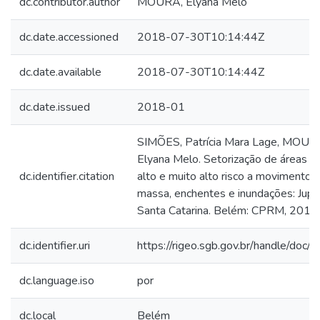
dc.contributor.author
MOURA, Elyana Melo
dc.date.accessioned
2018-07-30T10:14:44Z
dc.date.available
2018-07-30T10:14:44Z
dc.date.issued
2018-01
SIMÕES, Patrícia Mara Lage, MOUR
Elyana Melo. Setorização de áreas 
dc.identifier.citation
alto e muito alto risco a movimentos
massa, enchentes e inundações: Jupiá
Santa Catarina. Belém: CPRM, 2018.
dc.identifier.uri
https://rigeo.sgb.gov.br/handle/doc
dc.language.iso
por
dc.local
Belém