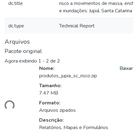
dc.title
risco a movimentos de massa, enche
e inundações: Jupiá, Santa Catarina
dc.type
Technical Report
Arquivos
Pacote original
Agora exibindo
1 - 2 de 2
Nome:
Baixar
produtos_jupia_sc_risco.zip
Tamanho:
7.47 MB
Formato:
ando...
Arquivos zipados
Descrição:
Relatórios, Mapas e Formulários