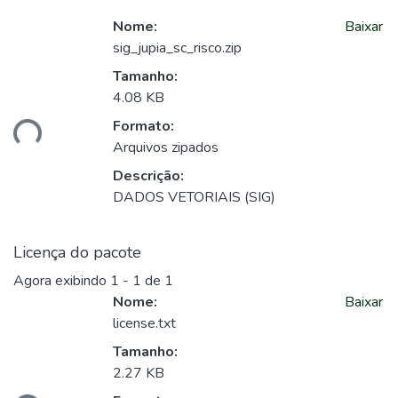
Nome:
Baixar
sig_jupia_sc_risco.zip
Tamanho:
4.08 KB
Formato:
ando...
Arquivos zipados
Descrição:
DADOS VETORIAIS (SIG)
Licença do pacote
Agora exibindo
1 - 1 de 1
Nome:
Baixar
license.txt
Tamanho:
2.27 KB