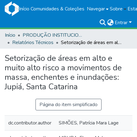
Início
Comunidades & Coleções
Navegar
Sobre
Esta
Entrar
Início
PRODUÇÃO INSTITUCIONAL
Relatórios Técnicos
Setorização de áreas em alto e muito alto risco a movimentos de massa, enchentes e inundações: Jupiá, Santa Catarina
Setorização de áreas em alto e
muito alto risco a movimentos de
massa, enchentes e inundações:
Jupiá, Santa Catarina
Página do item simplificado
dc.contributor.author
SIMÕES, Patrícia Mara Lage