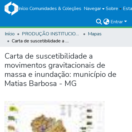
Início
Comunidades & Coleções
Navegar
Sobre
Esta
Entrar
Início
PRODUÇÃO INSTITUCIONAL
Mapas
Carta de suscetibilidade a movimentos gravitacionais de massa e inundação: município de Matias Barbosa - MG
Carta de suscetibilidade a
movimentos gravitacionais de
massa e inundação: município de
Matias Barbosa - MG