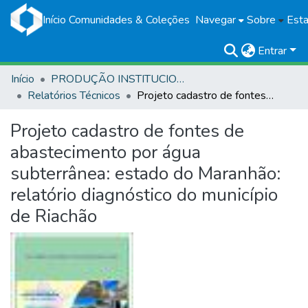
Início
Comunidades & Coleções
Navegar
Sobre
Esta
Entrar
Início
PRODUÇÃO INSTITUCIONAL
Relatórios Técnicos
Projeto cadastro de fontes de abastecimento por água subterrânea: estado do Maranhão: relatório diagnóstico do município de Riachão
Projeto cadastro de fontes de
abastecimento por água
subterrânea: estado do Maranhão:
relatório diagnóstico do município
de Riachão