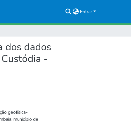
Entrar
ca dos dados
 Custódia -
ção geofísica-
mbaia, município de