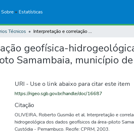
Sobre
Estatísticas
rios Técnicos
Interpretação e correlação geofísica-hidrogeológica dos dados geofísicos da área-piloto Samambaia, município de Custódia - Pernambuco
lação geofísica-hidrogeológi
loto Samambaia, município de
URI - Use o link abaixo para citar este item
https://rigeo.sgb.gov.br/handle/doc/16687
Citação
OLIVEIRA, Roberto Gusmão et al. Interpretação e correla
hidrogeológica dos dados geofísicos da área-piloto Sama
Custódia - Pernambuco. Recife: CPRM, 2003.