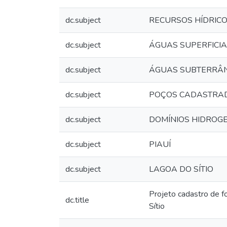
dc.subject
RECURSOS HÍDRIC
dc.subject
ÁGUAS SUPERFICIA
dc.subject
ÁGUAS SUBTERRÂ
dc.subject
POÇOS CADASTRA
dc.subject
DOMÍNIOS HIDROG
dc.subject
PIAUÍ
dc.subject
LAGOA DO SÍTIO
Projeto cadastro de f
dc.title
Sítio