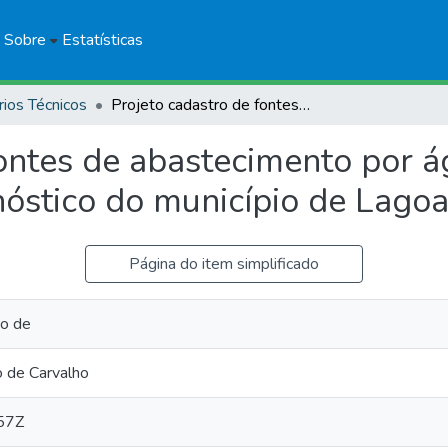
Sobre
Estatísticas
rios Técnicos
Projeto cadastro de fontes de abastecimento por água subterrânea: estado do Piauí: diagnóstico do município de Lagoa do Sítio
fontes de abastecimento por á
nóstico do município de Lagoa
Página do item simplificado
o de
 de Carvalho
57Z