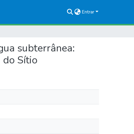
Entrar
gua subterrânea:
 do Sítio