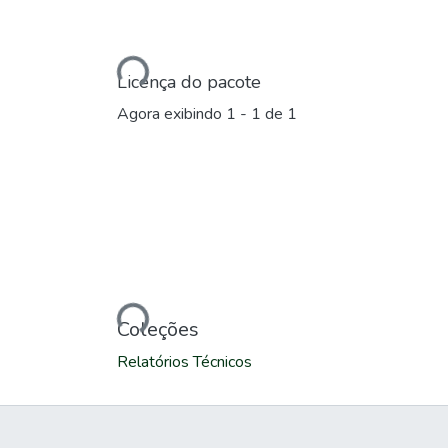
Carregando...
Licença do pacote
Agora exibindo
1 - 1 de 1
Carregando...
Coleções
Relatórios Técnicos