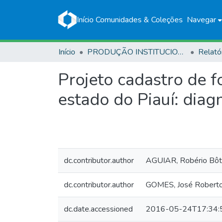
Início
Comunidades & Coleções
Navegar
Início
PRODUÇÃO INSTITUCIONAL
Relató
Projeto cadastro de 
estado do Piauí: diag
dc.contributor.author
AGUIAR, Robério Bôt
dc.contributor.author
GOMES, José Roberto
dc.date.accessioned
2016-05-24T17:34: