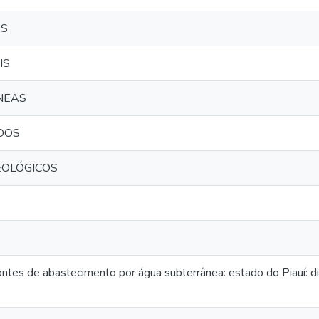
OS
IS
NEAS
DOS
EOLÓGICOS
ontes de abastecimento por água subterrânea: estado do Piauí: d