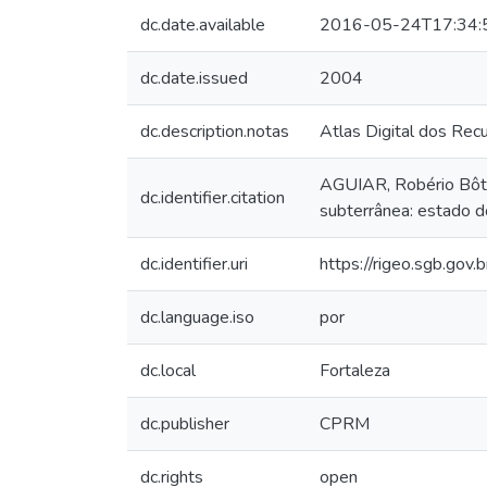
dc.date.available
2016-05-24T17:34:
dc.date.issued
2004
dc.description.notas
Atlas Digital dos Rec
AGUIAR, Robério Bôto
dc.identifier.citation
subterrânea: estado do
dc.identifier.uri
https://rigeo.sgb.gov
dc.language.iso
por
dc.local
Fortaleza
dc.publisher
CPRM
dc.rights
open