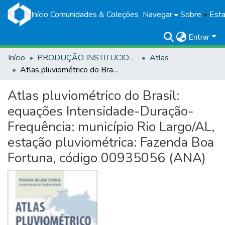
Início
Comunidades & Coleções
Navegar
Sobre
Esta
Entrar
Início
PRODUÇÃO INSTITUCIONAL
Atlas
Atlas pluviométrico do Brasil: equações Intensidade-Duração-Frequência: município Rio Largo/AL, estação pluviométrica: Fazenda Boa Fortuna, código 00935056 (ANA)
Atlas pluviométrico do Brasil:
equações Intensidade-Duração-
Frequência: município Rio Largo/AL,
estação pluviométrica: Fazenda Boa
Fortuna, código 00935056 (ANA)