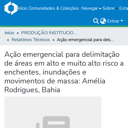
Início
Comunidades & Coleções
Navegar
Sobre
Esta
Entrar
Início
PRODUÇÃO INSTITUCIONAL
Relatórios Técnicos
Ação emergencial para delimitação de áreas em alto e muito alto risco a enchentes, inundações e movimentos de massa: Amélia Rodrigues, Bahia
Ação emergencial para delimitação
de áreas em alto e muito alto risco a
enchentes, inundações e
movimentos de massa: Amélia
Rodrigues, Bahia