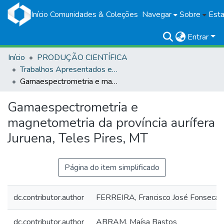
Início
Comunidades & Coleções
Navegar
Sobre
Esta
Entrar
Início
PRODUÇÃO CIENTÍFICA
Trabalhos Apresentados em Eventos
Gamaespectrometria e magnetometria da província aurífera Juruena, Teles Pires, MT
Gamaespectrometria e
magnetometria da província aurífera
Juruena, Teles Pires, MT
Página do item simplificado
dc.contributor.author
FERREIRA, Francisco José Fonseca
dc.contributor.author
ABRAM, Maísa Bastos