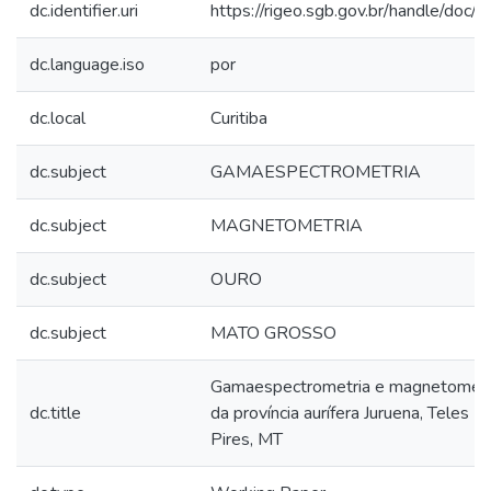
dc.identifier.uri
https://rigeo.sgb.gov.br/handle/doc/
dc.language.iso
por
dc.local
Curitiba
dc.subject
GAMAESPECTROMETRIA
dc.subject
MAGNETOMETRIA
dc.subject
OURO
dc.subject
MATO GROSSO
Gamaespectrometria e magnetometr
dc.title
da província aurífera Juruena, Teles
Pires, MT