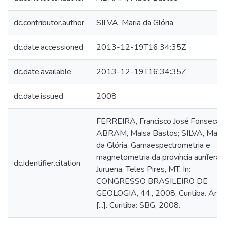
dc.contributor.author
SILVA, Maria da Glória
dc.date.accessioned
2013-12-19T16:34:35Z
dc.date.available
2013-12-19T16:34:35Z
dc.date.issued
2008
FERREIRA, Francisco José Fonseca;
ABRAM, Maisa Bastos; SILVA, Mari
da Glória. Gamaespectrometria e
magnetometria da província aurífera
dc.identifier.citation
Juruena, Teles Pires, MT. In:
CONGRESSO BRASILEIRO DE
GEOLOGIA, 44., 2008, Curitiba. Anai
[...]. Curitiba: SBG, 2008.