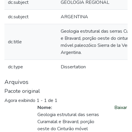
dc.subject
GEOLOGIA REGIONAL
dc.subject
ARGENTINA
Geologia estrutural das serras Cur
e Bravard, porção oeste do cinturã
dc.title
móvel paleozóico Sierra de la Vent
Argentina.
dc.type
Dissertation
Arquivos
Pacote original
Agora exibindo
1 - 1 de 1
Nome:
Baixar
Geologia estrutural das serras
Curamalal e Bravard, porção
oeste do Cinturão móvel