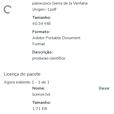
paloezoico Sierra de la Ventana
gando...
(Argen~1.pdf
Tamanho:
40.34 MB
Formato:
Adobe Portable Document
Format
Descrição:
producao cientifica
Licença do pacote
Agora exibindo
1 - 1 de 1
Nome:
Baixar
license.txt
Tamanho:
1.71 KB