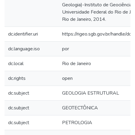
Geologia)-Instituto de Geociências
Universidade Federal do Rio de Jan
Rio de Janeiro, 2014.
dc.identifier.uri
https://rigeo.sgb.gov.br/handle/do
dc.language.iso
por
dc.local
Rio de Janeiro
dc.rights
open
dc.subject
GEOLOGIA ESTRUTURAL
dc.subject
GEOTECTÔNICA
dc.subject
PETROLOGIA