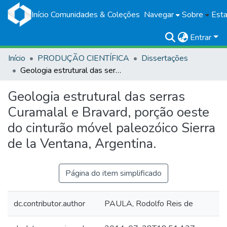
Início
Comunidades & Coleções
Navegar
Sobre
Esta
Entrar
Início
PRODUÇÃO CIENTÍFICA
Dissertações
Geologia estrutural das serras Curamalal e Bravard, porção oeste do cinturão móvel paleozóico Sierra de la Ventana, Argentina.
Geologia estrutural das serras
Curamalal e Bravard, porção oeste
do cinturão móvel paleozóico Sierra
de la Ventana, Argentina.
Página do item simplificado
dc.contributor.author
PAULA, Rodolfo Reis de