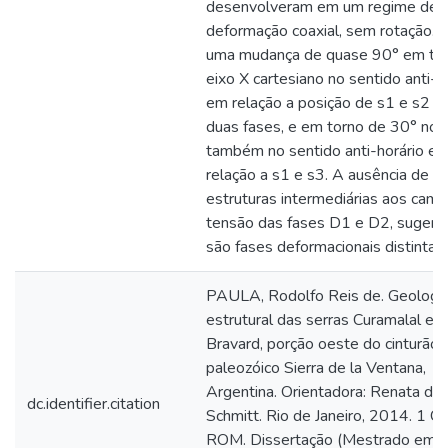
desenvolveram em um regime de
deformação coaxial, sem rotação.
uma mudança de quase 90° em to
eixo X cartesiano no sentido anti-h
em relação a posição de s1 e s2 n
duas fases, e em torno de 30° no 
também no sentido anti-horário e
relação a s1 e s3. A ausência de
estruturas intermediárias aos cam
tensão das fases D1 e D2, sugere
são fases deformacionais distintas.
PAULA, Rodolfo Reis de. Geologi
estrutural das serras Curamalal e
Bravard, porção oeste do cinturão
paleozóico Sierra de la Ventana,
Argentina. Orientadora: Renata da 
dc.identifier.citation
Schmitt. Rio de Janeiro, 2014. 1 C
ROM. Dissertação (Mestrado em