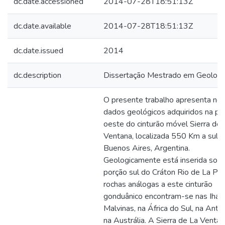
dc.date.accessioned
2014-07-28T18:51:13Z
dc.date.available
2014-07-28T18:51:13Z
dc.date.issued
2014
dc.description
Dissertação Mestrado em Geologi
O presente trabalho apresenta no
dados geológicos adquiridos na po
oeste do cinturão móvel Sierra de 
Ventana, localizada 550 Km a sul 
Buenos Aires, Argentina.
Geologicamente está inserida sobr
porção sul do Cráton Rio de La Pla
rochas análogas a este cinturão
gonduânico encontram-se nas Ihas
Malvinas, na África do Sul, na Antár
na Austrália. A Sierra de La Ventan