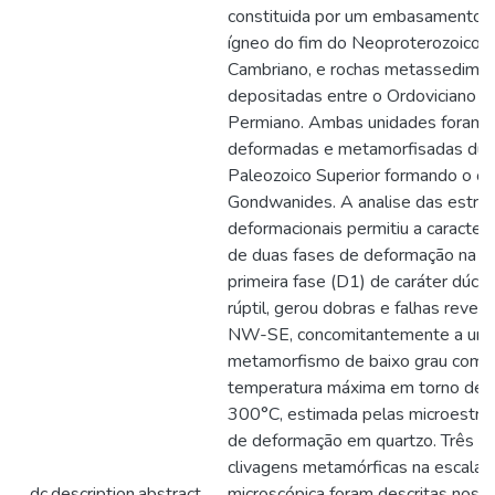
constituida por um embasamento 
ígneo do fim do Neoproterozoico 
Cambriano, e rochas metassedime
depositadas entre o Ordoviciano e
Permiano. Ambas unidades foram
deformadas e metamorfisadas dur
Paleozoico Superior formando o o
Gondwanides. A analise das estrut
deformacionais permitiu a caracter
de duas fases de deformação na ár
primeira fase (D1) de caráter dúctil
rúptil, gerou dobras e falhas rever
NW-SE, concomitantemente a um
metamorfismo de baixo grau com
temperatura máxima em torno de
300°C, estimada pelas microestru
de deformação em quartzo. Três
clivagens metamórficas na escala
dc.description.abstract
microscópica foram descritas nos 