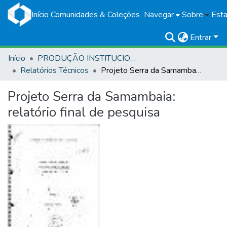
Início
Comunidades & Coleções
Navegar
Sobre
Esta
Entrar
Início
PRODUÇÃO INSTITUCIONAL
Relatórios Técnicos
Projeto Serra da Samambaia: relatório final de pesquisa
Projeto Serra da Samambaia:
relatório final de pesquisa