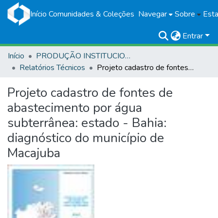
Início
Comunidades & Coleções
Navegar
Sobre
Esta
Entrar
Início
PRODUÇÃO INSTITUCIONAL
Relatórios Técnicos
Projeto cadastro de fontes de abastecimento por água subterrânea: estado - Bahia: diagnóstico do município de Macajuba
Projeto cadastro de fontes de
abastecimento por água
subterrânea: estado - Bahia:
diagnóstico do município de
Macajuba