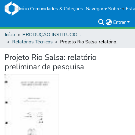
Início
Comunidades & Coleções
Navegar
Sobre
Esta
Entrar
Início
PRODUÇÃO INSTITUCIONAL
Relatórios Técnicos
Projeto Rio Salsa: relatório preliminar de pesquisa
Projeto Rio Salsa: relatório
preliminar de pesquisa